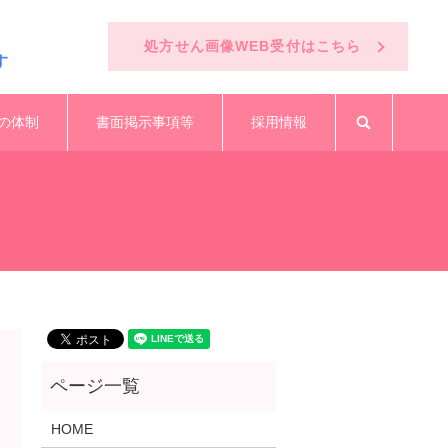
処方せん画像WEB受付はこちら
す
の体制
書面掲示事項等
採用情報
search
HOME