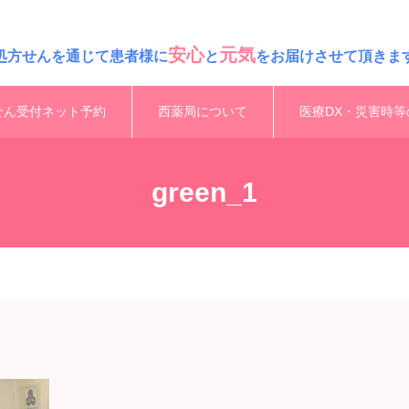
安心
元気
処方せんを通じて患者様に
と
をお届けさせて頂きま
せん受付ネット予約
西薬局について
医療DX・災害時等
green_1