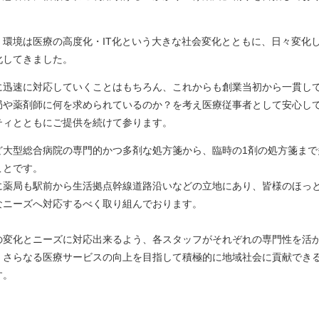
環境は医療の高度化・IT化という大きな社会変化とともに、日々変化
化してきました。
に迅速に対応していくことはもちろん、これからも創業当初から一貫し
局や薬剤師に何を求められているのか？を考え医療従事者として安心し
ティとともにご提供を続けて参ります。
ど大型総合病院の専門的かつ多剤な処方箋から、臨時の1剤の処方箋まで
ことです。
に薬局も駅前から生活拠点幹線道路沿いなどの立地にあり、皆様のほっ
なニーズへ対応するべく取り組んでおります。
の変化とニーズに対応出来るよう、各スタッフがそれぞれの専門性を活
、さらなる医療サービスの向上を目指して積極的に地域社会に貢献でき
す。