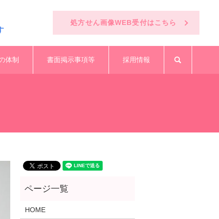
処方せん画像WEB受付はこちら
す
の体制
書面掲示事項等
採用情報
search
HOME