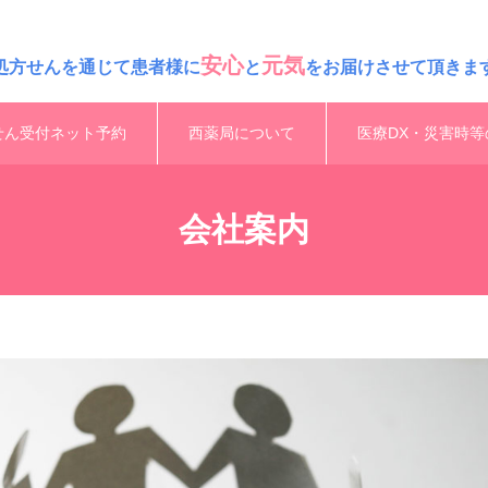
安心
元気
処方せんを通じて患者様に
と
をお届けさせて頂きま
せん受付ネット予約
西薬局について
医療DX・災害時等
会社案内