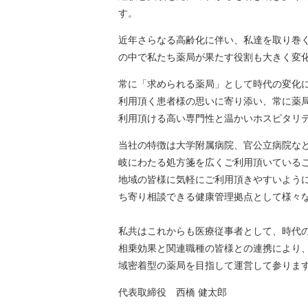
す。
近年さらなる高齢化に伴い、私達を取り巻く
の中で私たち薬局が果たす役割も大きく変
常に「求められる薬局」として時代の変化
利用頂く患者様の思いに寄り添い、常に薬
利用頂ける高い専門性と温かいホスピタリ
当社の特徴は大学附属病院、官公立病院な
岐にわたる処方箋を広くご利用頂いている
地域の皆様に気軽にご利用頂きやすいよう
ち寄り相談できる健康管理拠点として様々
私共はこれからも医療従事者として、時代
相乗効果と関連職種の皆様との連携により
域密着型の薬局を目指して運営して参りま
代表取締役 西橋 健太郎