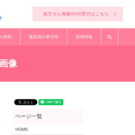
処方せん画像WEB受付はこちら
す
の体制
書面掲示事項等
採用情報
search
画像
HOME