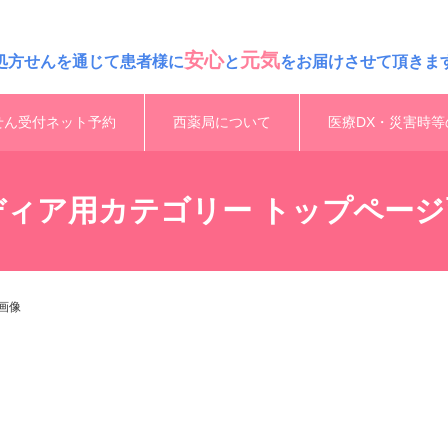
安心
元気
処方せんを通じて患者様に
と
をお届けさせて頂きま
せん受付ネット予約
西薬局について
医療DX・災害時等
ディア用カテゴリー トップページ
画像