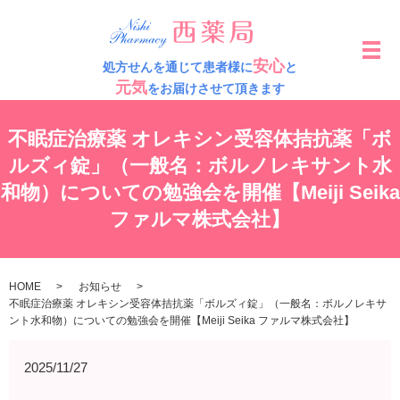
メ
安心
処方せんを通じて患者様に
と
元気
をお届けさせて頂きます
不眠症治療薬 オレキシン受容体拮抗薬「ボ
ルズィ錠」（一般名：ボルノレキサント水
和物）についての勉強会を開催【Meiji Seika
ファルマ株式会社】
HOME
お知らせ
不眠症治療薬 オレキシン受容体拮抗薬「ボルズィ錠」（一般名：ボルノレキサ
ント水和物）についての勉強会を開催【Meiji Seika ファルマ株式会社】
2025/11/27