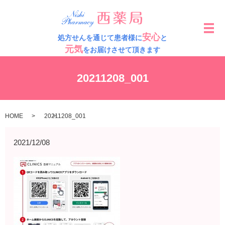
メ
安心
処方せんを通じて患者様に
と
元気
をお届けさせて頂きます
20211208_001
HOME
20211208_001
2021/12/08