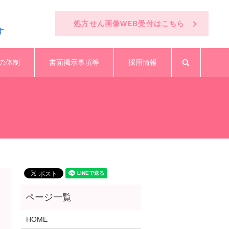
処方せん画像WEB受付はこちら
す
の体制
書面掲示事項等
採用情報
search
HOME