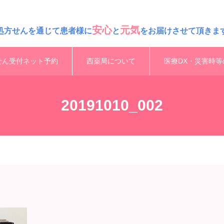
安心
元気
処方せんを通じて患者様に
と
をお届けさせて頂きま
せん受付ネット予約
西薬局について
医療DX・災害時等
20191010_002