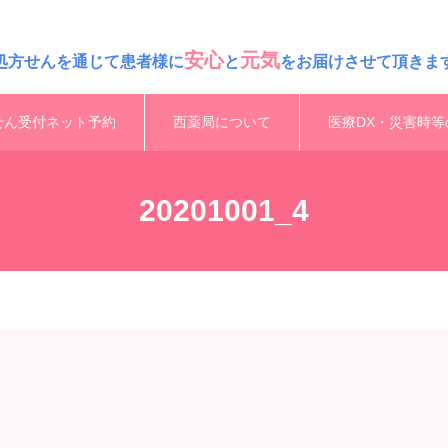
安心
元気
処方せんを通じて患者様に
と
をお届けさせて頂きま
せん受付ネット予約
西薬局について
医療DX・災害時等
20201001_4