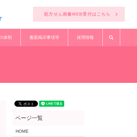
処方せん画像WEB受付はこちら
す
の体制
書面掲示事項等
採用情報
search
HOME