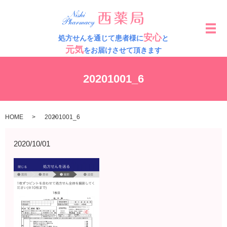
メ
安心
処方せんを通じて患者様に
と
元気
をお届けさせて頂きます
20201001_6
HOME
20201001_6
2020/10/01