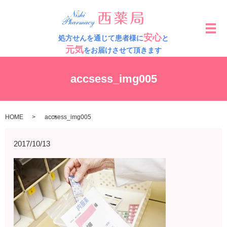
メ
安心
処方せんを通じて患者様に
と
元気
をお届けさせて頂きます
accsess_img005
HOME
accsess_img005
2017/10/13