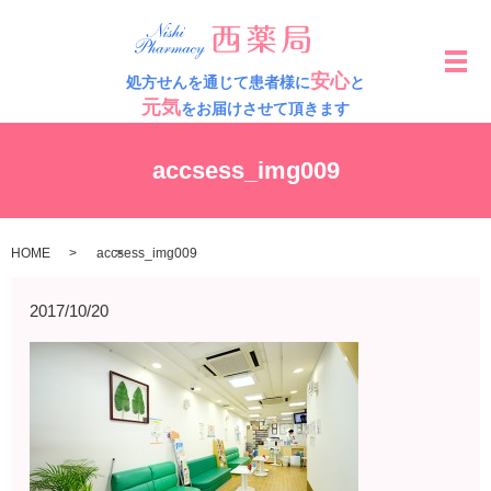
メ
安心
処方せんを通じて患者様に
と
元気
をお届けさせて頂きます
accsess_img009
HOME
accsess_img009
2017/10/20