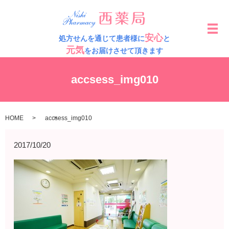
メ
安心
処方せんを通じて患者様に
と
元気
をお届けさせて頂きます
accsess_img010
HOME
accsess_img010
2017/10/20