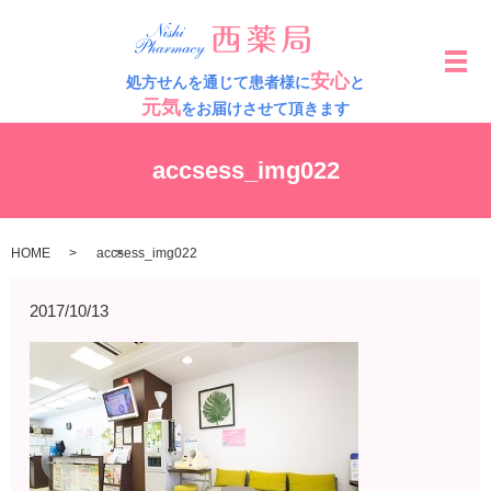
メ
安心
処方せんを通じて患者様に
と
元気
をお届けさせて頂きます
accsess_img022
HOME
accsess_img022
2017/10/13