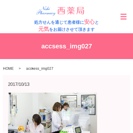
メ
安心
処方せんを通じて患者様に
と
元気
をお届けさせて頂きます
accsess_img027
HOME
accsess_img027
2017/10/13