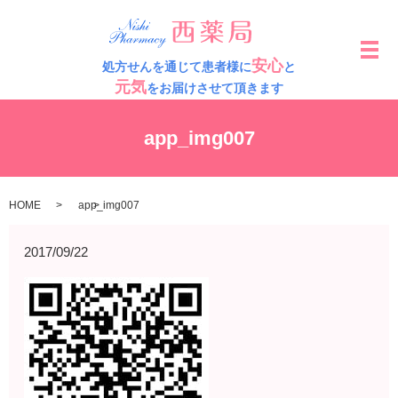
メ
安心
処方せんを通じて患者様に
と
元気
をお届けさせて頂きます
app_img007
HOME
app_img007
2017/09/22