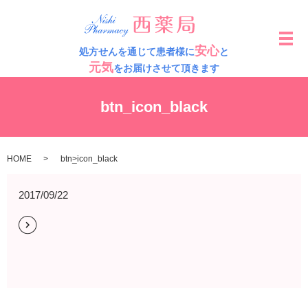
メ
安心
処方せんを通じて患者様に
と
元気
をお届けさせて頂きます
btn_icon_black
HOME
btn_icon_black
2017/09/22