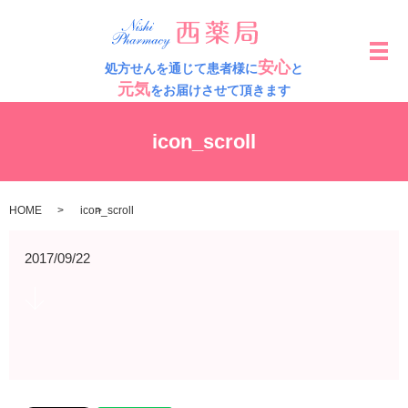
メ
安心
処方せんを通じて患者様に
と
元気
をお届けさせて頂きます
icon_scroll
HOME
icon_scroll
2017/09/22