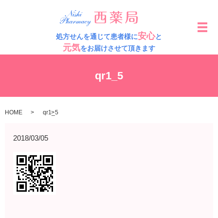
メ
安心
処方せんを通じて患者様に
と
元気
をお届けさせて頂きます
qr1_5
HOME
qr1_5
2018/03/05