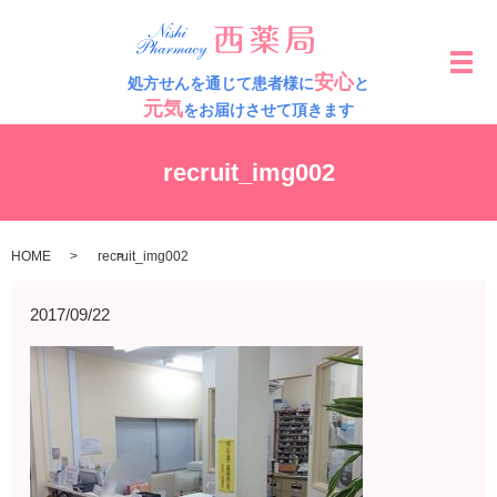
メ
安心
処方せんを通じて患者様に
と
元気
をお届けさせて頂きます
recruit_img002
HOME
recruit_img002
2017/09/22